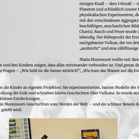
riesigen Knall – dem Urknall – n
Planeten und schließlich unsere 
physikalischen Experimenten, di
mit den verschiedenen Aggregat
beschäftigen, anschaulichen Bild
Charts), Rauch und Feuer wurde d
lebendig. Der Höhepunkt der Erzä
nachgebauter Vulkan, der vor den
„ausbricht“ und eine zähflüssige
Maria Montessori wollte mit dies
n und den Kindern zeigen, dass alles miteinander verbunden ist. Und genau da
le Fragen – „Wie heiß ist die Sonne wirklich?“, „Wie kam das Wasser auf die E
en die Kinder an eigenen Projekten: Sie experimentierten, bauten Modelle des
stehung der Erde und schrieben kleine Geschichten über Vulkane. So wurde aus
 kleiner Entdeckungen.
die Montessori-Geschichten vom Werden der Welt – und ein schöner Beweis da
gelebt wird.