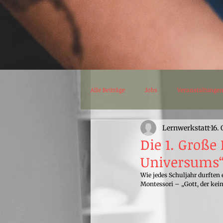
Alle Beiträge
Jobs
Veranstaltunge
Lernwerkstatt
16.
Maiforum
OEAD
Lernwerks
Die 1. Große
Universums
Wie jedes Schuljahr durften
Montessori – „Gott, der kein