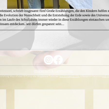
tessori, schrieb insgesamt fünf Große Erzählungen, die den Kindern helfen s
 die Evolution der Menschheit und die Entstehung der Erde sowie des Univer
n im Laufe des Schuljahres immer wieder in diese Erzählungen 
eintauchen un
einsam entdecken...wir dürfen gespannt sein....
Impressum & Datenschutz
staltung: Maya Kleber © Fotografie: Magdalena Türtscher
buero-magma.com
& Benjamin Salizzoni
web-wu