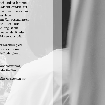
ach und nach Sterne, 
Erde entstanden. Mit 
e sich unter anderem 
zuständen 
ern (den sogenannten 
ie 
Geschichte 
hlung ist ein 
 Augen der Kinder 
 Masse ausstößt.
er Erzählung das 
s war zu spüren: 
rde?“ oder „Warum 
 Sonnensystems, 
 der Großen 
für, wie Lernen mit 