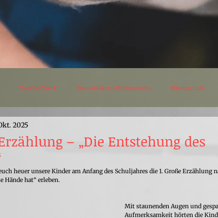
n
Double Check
Freundeskreis/Elternverein
Elternschule
 Okt. 2025
tatt
Kindergarten
Kleinkindgruppe
 Erzählung – „Die Entstehung des
“
 euch heuer unsere Kinder am Anfang des Schuljahres die 1. Große Erzählung n
e Hände hat“ erleben.
Mit staunenden Augen und gespa
Aufmerksamkeit hörten die Kinde