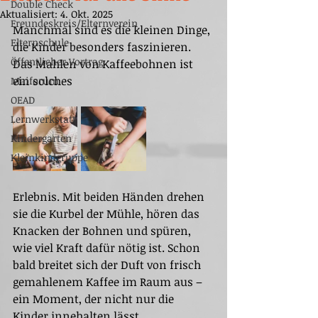
Double Check
Aktualisiert:
4. Okt. 2025
Freundeskreis/Elternverein
Manchmal sind es die kleinen Dinge, 
Elternschule
die Kinder besonders faszinieren. 
Öffentlicher Vortrag
Das Mahlen von Kaffeebohnen ist 
ein solches 
Maiforum
OEAD
Lernwerkstatt
Kindergarten
Kleinkindgruppe
Erlebnis. Mit beiden Händen drehen 
sie die Kurbel der Mühle, hören das 
Knacken der Bohnen und spüren, 
wie viel Kraft dafür nötig ist. Schon 
bald breitet sich der Duft von frisch 
gemahlenem Kaffee im Raum aus – 
ein Moment, der nicht nur die 
Kinder innehalten lässt.