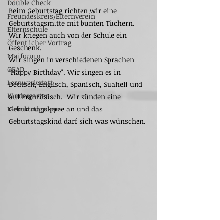
Double Check
Beim Geburtstag richten wir eine 
Freundeskreis/Elternverein
Geburtstagsmitte mit bunten Tüchern.
Elternschule
Wir kriegen auch von der Schule ein 
Öffentlicher Vortrag
Geschenk. 
Maiforum
Wir singen in verschiedenen Sprachen 
OEAD
"Happy Birthday". Wir singen es in 
Lernwerkstatt
Deutsch, Englisch, Spanisch, Suaheli und 
Kindergarten
auf Französisch.  Wir zünden eine 
Kleinkindgruppe
Geburtstagskerze an und das 
Geburtstagskind darf sich was wünschen. 