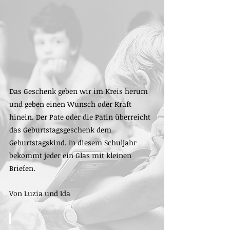
Das Geschenk geben wir im Kreis herum 
und geben einen Wunsch oder Kraft 
hinein. Der Pate oder die Patin überreicht 
das Geburtstagsgeschenk dem 
Geburtstagskind. In diesem Schuljahr 
bekommt jeder ein Glas mit kleinen 
Briefen.
Von Luzia und Ida